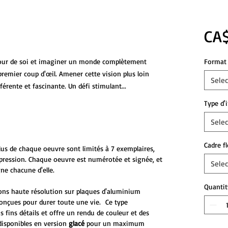
CA$
our de soi et imaginer un monde complètement
Format 
premier coup d'œil. Amener cette vision plus loin
Selec
férente et fascinante. Un défi stimulant...
Type d'
Selec
Cadre f
plus de chaque oeuvre sont limités à 7 exemplaires,
mpression. Chaque oeuvre est numérotée et signée, et
Selec
ne chacune d'elle.
Quantit
ons haute résolution sur plaques d'aluminium
onçues pour durer toute une vie. Ce type
s fins détails et offre un rendu de couleur et des
disponibles en version
glacé
pour un maximum