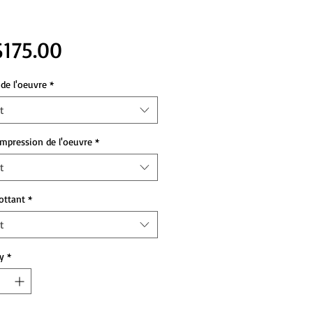
Price
175.00
de l'oeuvre
*
t
impression de l'oeuvre
*
t
lottant
*
t
y
*