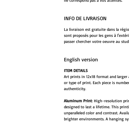
ne correspond pas à vos attentes.
INFO DE LIVRAISON
La livraison est gratuite dans la rég
sont proposés pour les gens à l'extér
passer chercher votre oeuvre au stud
English version
ITEM DETAILS
Art prints in 12x18 format and larger 
or type of print. Each piece is numbe
authenticity.
Aluminum Print
: High-resolution pr
designed to last a lifetime. This prin
unparalleled color and contrast. Ava
brighter environments. A hanging sys