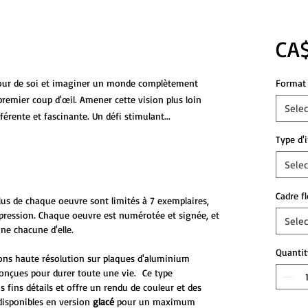
CA$
our de soi et imaginer un monde complètement
Format 
premier coup d'œil. Amener cette vision plus loin
Selec
férente et fascinante. Un défi stimulant...
Type d'
Selec
Cadre f
plus de chaque oeuvre sont limités à 7 exemplaires,
mpression. Chaque oeuvre est numérotée et signée, et
Selec
ne chacune d'elle.
Quantit
ons haute résolution sur plaques d'aluminium
onçues pour durer toute une vie. Ce type
s fins détails et offre un rendu de couleur et des
disponibles en version
glacé
pour un maximum