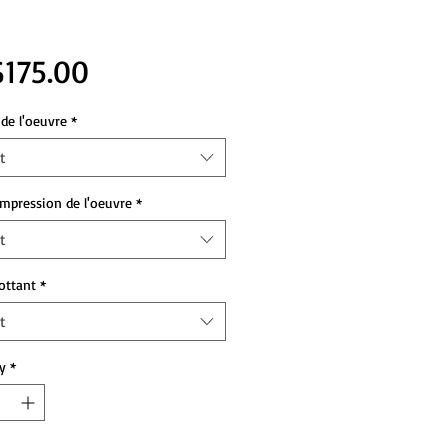
Price
175.00
de l'oeuvre
*
t
impression de l'oeuvre
*
t
lottant
*
t
y
*