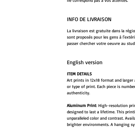
ne correspond pas à vos attentes.
INFO DE LIVRAISON
La livraison est gratuite dans la rég
sont proposés pour les gens à l'extér
passer chercher votre oeuvre au stud
English version
ITEM DETAILS
Art prints in 12x18 format and larger 
or type of print. Each piece is numbe
authenticity.
Aluminum Print
: High-resolution pr
designed to last a lifetime. This prin
unparalleled color and contrast. Ava
brighter environments. A hanging sys