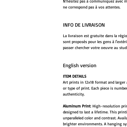
N'hésitez pas à communiquez avec moi
ne correspond pas à vos attentes.
INFO DE LIVRAISON
La livraison est gratuite dans la rég
sont proposés pour les gens à l'extér
passer chercher votre oeuvre au stud
English version
ITEM DETAILS
Art prints in 12x18 format and larger 
or type of print. Each piece is numbe
authenticity.
Aluminum Print
: High-resolution pr
designed to last a lifetime. This prin
unparalleled color and contrast. Ava
brighter environments. A hanging sys