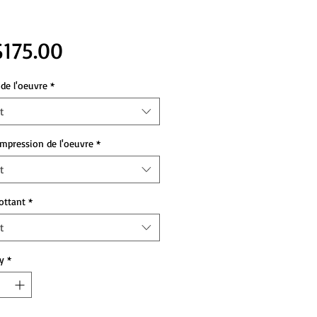
Price
175.00
de l'oeuvre
*
t
impression de l'oeuvre
*
t
lottant
*
t
y
*