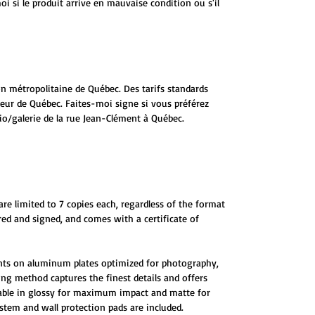
 si le produit arrive en mauvaise condition ou s'il
ion métropolitaine de Québec. Des tarifs standards
ieur de Québec. Faites-moi signe si vous préférez
io/galerie de la rue Jean-Clément à Québec.
are limited to 7 copies each, regardless of the format
red and signed, and comes with a certificate of
ints on aluminum plates optimized for photography,
ting method captures the finest details and offers
ilable in glossy for maximum impact and matte for
tem and wall protection pads are included.