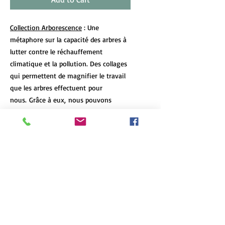
Collection Arborescence
: Une
métaphore sur la capacité des arbres à
lutter contre le réchauffement
climatique et la pollution. Des collages
qui permettent de magnifier le travail
que les arbres effectuent pour
nous. Grâce à eux, nous pouvons
continuer à apercevoir un peu de ciel
bleu.
DÉTAILS DE L'ARTICLE
Les tirages d’art de format 12x18 et
POLITIQUE D'ÉCHANGE ET DE
plus de chaque oeuvre sont limités à 7
REMBOURSEMENT
exemplaires, peu importe le format et
le type d'impression. Chaque oeuvre
N'hésitez pas à communiquez avec moi
est numérotée et signée, et un
INFO DE LIVRAISON
si le produit arrive en mauvaise