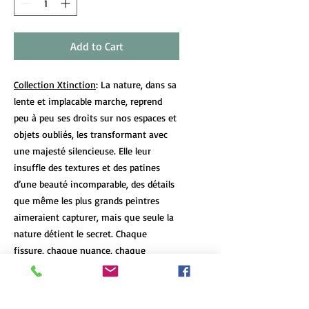
Add to Cart
Collection Xtinction
: La nature, dans sa
lente et implacable marche, reprend
peu à peu ses droits sur nos espaces et
objets oubliés, les transformant avec
une majesté silencieuse. Elle leur
insuffle des textures et des patines
d’une beauté incomparable, des détails
que même les plus grands peintres
aimeraient capturer, mais que seule la
nature détient le secret. Chaque
fissure, chaque nuance, chaque
empreinte du temps raconte une
histoire que le passage des années a
laissée, un témoignage vivant de la