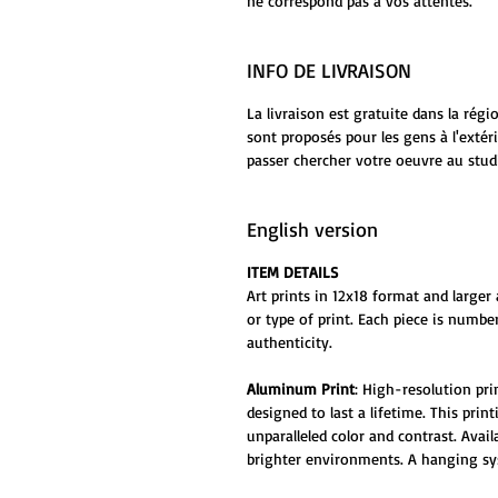
ne correspond pas à vos attentes.
INFO DE LIVRAISON
La livraison est gratuite dans la rég
sont proposés pour les gens à l'extér
passer chercher votre oeuvre au stud
English version
ITEM DETAILS
Art prints in 12x18 format and larger 
or type of print. Each piece is numbe
authenticity.
Aluminum Print
: High-resolution pr
designed to last a lifetime. This prin
unparalleled color and contrast. Ava
brighter environments. A hanging sys