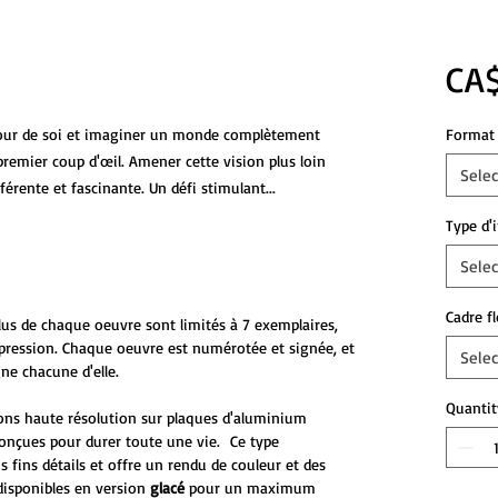
CA$
our de soi et imaginer un monde complètement
Format 
premier coup d'œil. Amener cette vision plus loin
Selec
férente et fascinante. Un défi stimulant...
Type d'
Selec
Cadre f
plus de chaque oeuvre sont limités à 7 exemplaires,
mpression. Chaque oeuvre est numérotée et signée, et
Selec
ne chacune d'elle.
Quantit
ons haute résolution sur plaques d'aluminium
onçues pour durer toute une vie. Ce type
s fins détails et offre un rendu de couleur et des
disponibles en version
glacé
pour un maximum