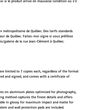
 si le produit arrive en mauvaise condition ou s'il
ion métropolitaine de Québec. Des tarifs standards
ieur de Québec. Faites-moi signe si vous préférez
io/galerie de la rue Jean-Clément à Québec.
are limited to 7 copies each, regardless of the format
red and signed, and comes with a certificate of
ints on aluminum plates optimized for photography,
ting method captures the finest details and offers
ilable in glossy for maximum impact and matte for
tem and wall protection pads are included.