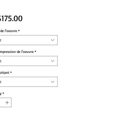
Price
175.00
de l'oeuvre
*
t
impression de l'oeuvre
*
t
lottant
*
t
y
*