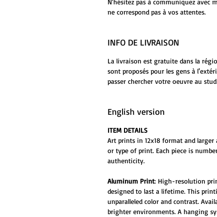
N'hésitez pas à communiquez avec moi
ne correspond pas à vos attentes.
INFO DE LIVRAISON
La livraison est gratuite dans la rég
sont proposés pour les gens à l'extér
passer chercher votre oeuvre au stud
English version
ITEM DETAILS
Art prints in 12x18 format and larger 
or type of print. Each piece is numbe
authenticity.
Aluminum Print
: High-resolution pr
designed to last a lifetime. This prin
unparalleled color and contrast. Ava
brighter environments. A hanging sys