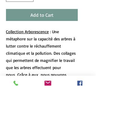
Add to Cart
Collection Arborescence
: Une
métaphore sur la capacité des arbres à
lutter contre le réchauffement
climatique et la pollution. Des collages
qui permettent de magnifier le travail
que les arbres effectuent pour
nous. Grâce à eux, nous pouvons
continuer à apercevoir un peu de ciel
bleu.
DÉTAILS DE L'ARTICLE
Les tirages d’art de format 12x18 et
POLITIQUE D'ÉCHANGE ET DE
plus de chaque oeuvre sont limités à 7
REMBOURSEMENT
exemplaires, peu importe le format et