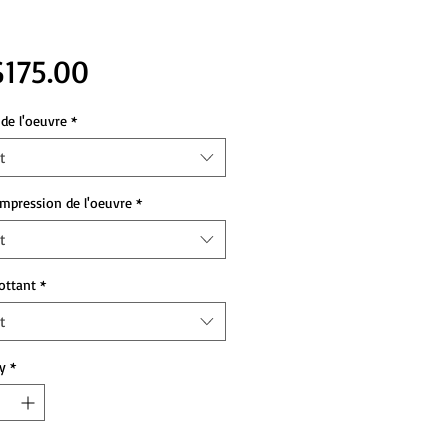
Price
175.00
de l'oeuvre
*
t
impression de l'oeuvre
*
t
lottant
*
t
y
*