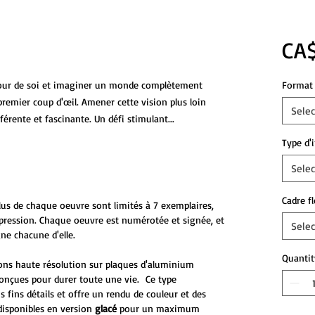
CA$
our de soi et imaginer un monde complètement
Format 
premier coup d'œil. Amener cette vision plus loin
Selec
férente et fascinante. Un défi stimulant...
Type d'
Selec
Cadre f
plus de chaque oeuvre sont limités à 7 exemplaires,
mpression. Chaque oeuvre est numérotée et signée, et
Selec
ne chacune d'elle.
Quantit
ons haute résolution sur plaques d'aluminium
onçues pour durer toute une vie. Ce type
s fins détails et offre un rendu de couleur et des
disponibles en version
glacé
pour un maximum