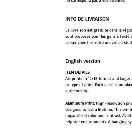
ne correspond pas à vos attentes.
INFO DE LIVRAISON
La livraison est gratuite dans la rég
sont proposés pour les gens à l'extér
passer chercher votre oeuvre au stud
English version
ITEM DETAILS
Art prints in 12x18 format and larger 
or type of print. Each piece is numbe
authenticity.
Aluminum Print
: High-resolution pr
designed to last a lifetime. This prin
unparalleled color and contrast. Ava
brighter environments. A hanging sys