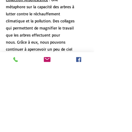
métaphore sur la capacité des arbres à
lutter contre le réchauffement
climatique et la pollution. Des collages
qui permettent de magnifier le travail
que les arbres effectuent pour
nous. Grâce à eux, nous pouvons
continuer à apercevoir un peu de ciel
bleu.
DÉTAILS DE L'ARTICLE
Les tirages d’art de format 12x18 et
POLITIQUE D'ÉCHANGE ET DE
plus de chaque oeuvre sont limités à 7
REMBOURSEMENT
exemplaires, peu importe le format et
le type d'impression. Chaque oeuvre
N'hésitez pas à communiquez avec moi
est numérotée et signée, et un
INFO DE LIVRAISON
si le produit arrive en mauvaise
certificat d'authenticité accompagne
condition ou s'il ne correspond pas à
chacune d'elle.
La livraison est gratuite dans la région
vos attentes.
English version
métropolitaine de Québec. Des tarifs