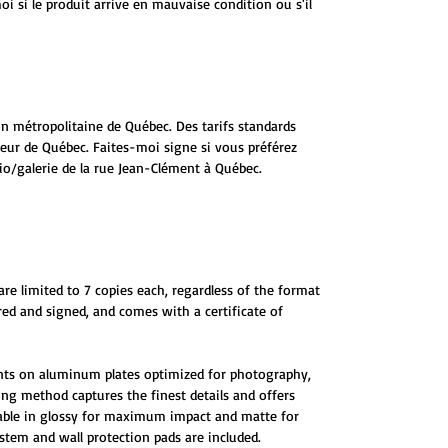
 si le produit arrive en mauvaise condition ou s'il
ion métropolitaine de Québec. Des tarifs standards
ieur de Québec. Faites-moi signe si vous préférez
io/galerie de la rue Jean-Clément à Québec.
are limited to 7 copies each, regardless of the format
red and signed, and comes with a certificate of
ints on aluminum plates optimized for photography,
ting method captures the finest details and offers
ilable in glossy for maximum impact and matte for
tem and wall protection pads are included.