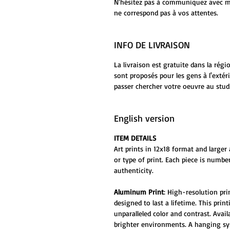
N'hésitez pas à communiquez avec moi
ne correspond pas à vos attentes.
INFO DE LIVRAISON
La livraison est gratuite dans la rég
sont proposés pour les gens à l'extér
passer chercher votre oeuvre au stud
English version
ITEM DETAILS
Art prints in 12x18 format and larger 
or type of print. Each piece is numbe
authenticity.
Aluminum Print
: High-resolution pr
designed to last a lifetime. This prin
unparalleled color and contrast. Ava
brighter environments. A hanging sys