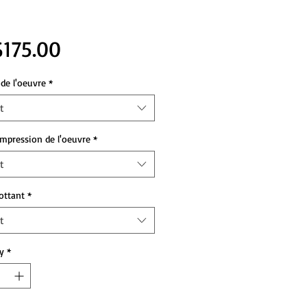
Price
175.00
de l'oeuvre
*
t
impression de l'oeuvre
*
t
lottant
*
t
y
*