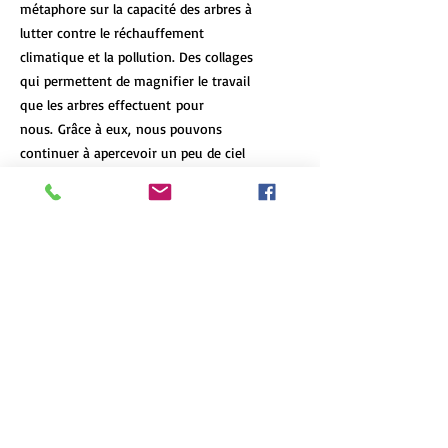
métaphore sur la capacité des arbres à
lutter contre le réchauffement
climatique et la pollution. Des collages
qui permettent de magnifier le travail
que les arbres effectuent pour
nous. Grâce à eux, nous pouvons
continuer à apercevoir un peu de ciel
bleu.
DÉTAILS DE L'ARTICLE
Les tirages d’art de format 12x18 et
POLITIQUE D'ÉCHANGE ET DE
plus de chaque oeuvre sont limités à 7
REMBOURSEMENT
exemplaires, peu importe le format et
le type d'impression. Chaque oeuvre
N'hésitez pas à communiquez avec moi
est numérotée et signée, et un
INFO DE LIVRAISON
si le produit arrive en mauvaise
certificat d'authenticité accompagne
condition ou s'il ne correspond pas à
chacune d'elle.
La livraison est gratuite dans la région
vos attentes.
English version
métropolitaine de Québec. Des tarifs
Impression sur aluminium
: