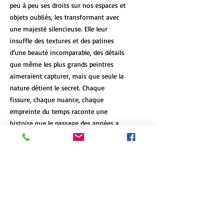
peu à peu ses droits sur nos espaces et
objets oubliés, les transformant avec
une majesté silencieuse. Elle leur
insuffle des textures et des patines
d’une beauté incomparable, des détails
que même les plus grands peintres
aimeraient capturer, mais que seule la
nature détient le secret. Chaque
fissure, chaque nuance, chaque
empreinte du temps raconte une
histoire que le passage des années a
laissée, un témoignage vivant de la
résilience et de la beauté de l’abandon.
DÉTAILS DE L'ARTICLE
Les tirages d’art de format 12x18 et
POLITIQUE D'ÉCHANGE ET DE
plus de chaque oeuvre sont limités à 7
REMBOURSEMENT
exemplaires, peu importe le format et