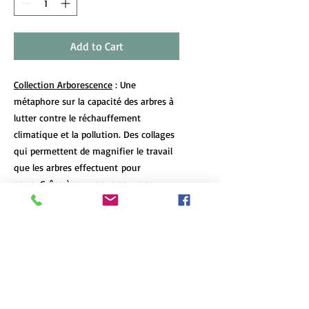
Add to Cart
Collection Arborescence
: Une
métaphore sur la capacité des arbres à
lutter contre le réchauffement
climatique et la pollution. Des collages
qui permettent de magnifier le travail
que les arbres effectuent pour
nous. Grâce à eux, nous pouvons
continuer à apercevoir un peu de ciel
bleu.
DÉTAILS DE L'ARTICLE
Les tirages d’art de format 12x18 et
POLITIQUE D'ÉCHANGE ET DE
plus de chaque oeuvre sont limités à 7