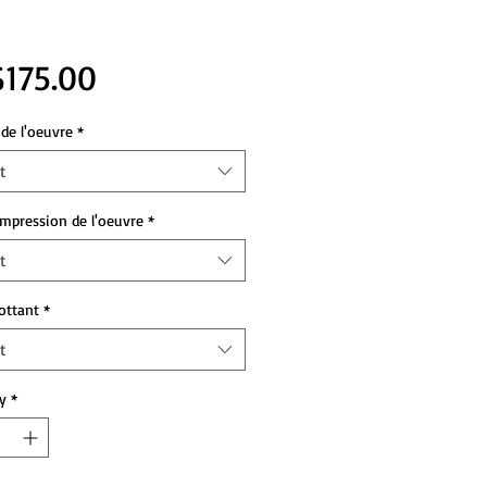
Price
175.00
de l'oeuvre
*
t
impression de l'oeuvre
*
t
lottant
*
t
y
*