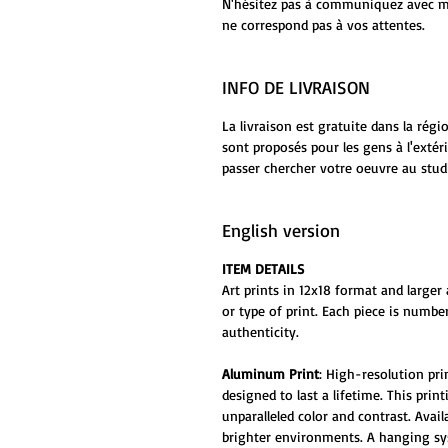
N'hésitez pas à communiquez avec moi
ne correspond pas à vos attentes.
INFO DE LIVRAISON
La livraison est gratuite dans la rég
sont proposés pour les gens à l'extér
passer chercher votre oeuvre au stud
English version
ITEM DETAILS
Art prints in 12x18 format and larger 
or type of print. Each piece is numbe
authenticity.
Aluminum Print
: High-resolution pr
designed to last a lifetime. This prin
unparalleled color and contrast. Ava
brighter environments. A hanging sys