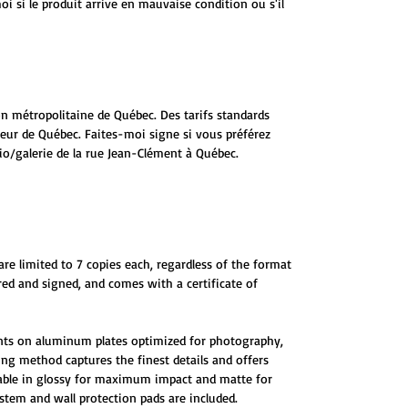
 si le produit arrive en mauvaise condition ou s'il
ion métropolitaine de Québec. Des tarifs standards
ieur de Québec. Faites-moi signe si vous préférez
io/galerie de la rue Jean-Clément à Québec.
are limited to 7 copies each, regardless of the format
red and signed, and comes with a certificate of
ints on aluminum plates optimized for photography,
ting method captures the finest details and offers
ilable in glossy for maximum impact and matte for
tem and wall protection pads are included.