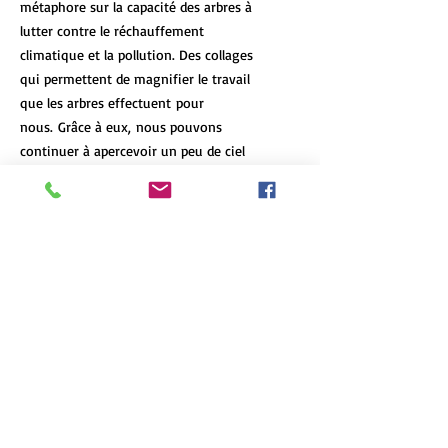
métaphore sur la capacité des arbres à
lutter contre le réchauffement
climatique et la pollution. Des collages
qui permettent de magnifier le travail
que les arbres effectuent pour
nous. Grâce à eux, nous pouvons
continuer à apercevoir un peu de ciel
bleu.
DÉTAILS DE L'ARTICLE
Les tirages d’art de format 12x18 et
POLITIQUE D'ÉCHANGE ET DE
plus de chaque oeuvre sont limités à 7
REMBOURSEMENT
exemplaires, peu importe le format et
le type d'impression. Chaque oeuvre
N'hésitez pas à communiquez avec moi
est numérotée et signée, et un
INFO DE LIVRAISON
si le produit arrive en mauvaise
certificat d'authenticité accompagne
condition ou s'il ne correspond pas à
chacune d'elle.
La livraison est gratuite dans la région
vos attentes.
English version
métropolitaine de Québec. Des tarifs
Impression sur aluminium
: