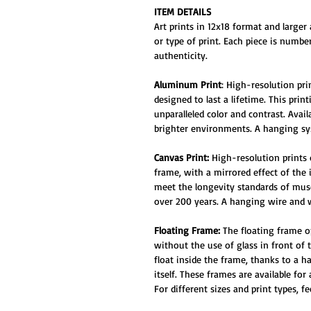
ITEM DETAILS
Art prints in 12x18 format and larger 
or type of print. Each piece is numbe
authenticity.
Aluminum Print
: High-resolution pr
designed to last a lifetime. This prin
unparalleled color and contrast. Ava
brighter environments. A hanging sys
Canvas Print:
High-resolution prints
frame, with a mirrored effect of the
meet the longevity standards of muse
over 200 years. A hanging wire and w
Floating Frame:
The floating frame o
without the use of glass in front of
float inside the frame, thanks to a 
itself. These frames are available for
For different sizes and print types, f