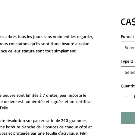
CA
es arbres tous les jours sans vraiment les regarder,
Format 
nous constatons qu’ils sont d'une beauté absolue.
Selec
stance de leur stature sont tout simplement
Type d'
Selec
Quantit
e oeuvre sont limités à 7 unités, peu importe le
e oeuvre est numérotée et signée, et un certificat
d'elle.
ute résolution sur papier satin de 240 grammes
ne bordure blanche de 2 pouces de chaque côté et
uces et protégée par une feuille d'acrylique. Filin