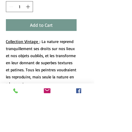
Add to Cart
Collection Vintage
: La nature reprend
tranquillement ses droits sur nos lieux
et nos objets oubliés, et les transforme
en leur donnant de superbes textures
et patines. Tous les peintres voudraient
les reproduire, mais seule la nature en
a le secret.
DÉTAILS DE L'ARTICLE
Les tirages d’art de format 12x18 et
POLITIQUE D'ÉCHANGE ET DE
plus de chaque oeuvre sont limités à 7
REMBOURSEMENT
exemplaires, peu importe le format et