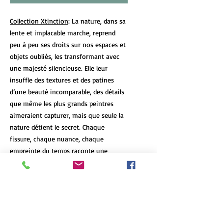
Collection Xtinction
: La nature, dans sa
lente et implacable marche, reprend
peu à peu ses droits sur nos espaces et
objets oubliés, les transformant avec
une majesté silencieuse. Elle leur
insuffle des textures et des patines
d’une beauté incomparable, des détails
que même les plus grands peintres
aimeraient capturer, mais que seule la
nature détient le secret. Chaque
fissure, chaque nuance, chaque
empreinte du temps raconte une
histoire que le passage des années a
laissée, un témoignage vivant de la
résilience et de la beauté de l’abandon.
DÉTAILS DE L'ARTICLE