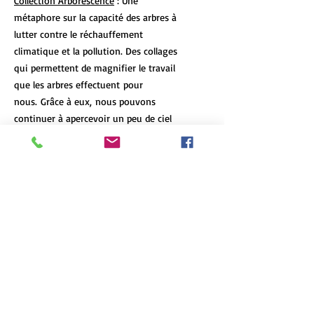
Collection Arborescence
: Une
métaphore sur la capacité des arbres à
lutter contre le réchauffement
climatique et la pollution. Des collages
qui permettent de magnifier le travail
que les arbres effectuent pour
nous. Grâce à eux, nous pouvons
continuer à apercevoir un peu de ciel
bleu.
DÉTAILS DE L'ARTICLE
Les tirages d’art de format 12x18 et
POLITIQUE D'ÉCHANGE ET DE
plus de chaque oeuvre sont limités à 7
REMBOURSEMENT
exemplaires, peu importe le format et
le type d'impression. Chaque oeuvre
N'hésitez pas à communiquez avec moi
est numérotée et signée, et un
INFO DE LIVRAISON
si le produit arrive en mauvaise
certificat d'authenticité accompagne
condition ou s'il ne correspond pas à
chacune d'elle.
La livraison est gratuite dans la région
vos attentes.
English version
métropolitaine de Québec. Des tarifs