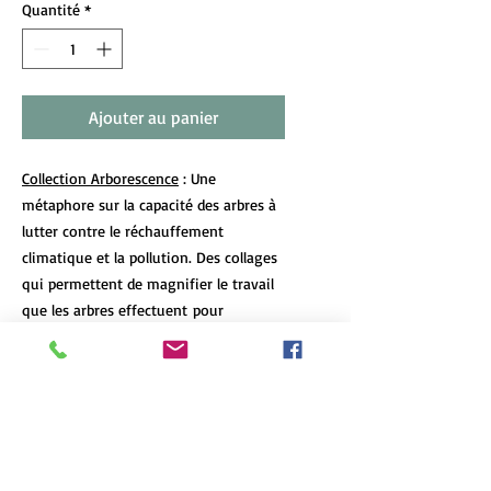
Quantité
*
Ajouter au panier
Collection Arborescence
: Une
métaphore sur la capacité des arbres à
lutter contre le réchauffement
climatique et la pollution. Des collages
qui permettent de magnifier le travail
que les arbres effectuent pour
nous. Grâce à eux, nous pouvons
continuer à apercevoir un peu de ciel
bleu.
DÉTAILS DE L'ARTICLE