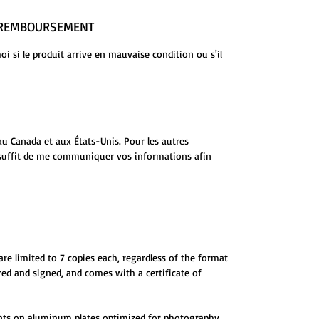
E REMBOURSEMENT
 si le produit arrive en mauvaise condition ou s'il
au Canada et aux États-Unis. Pour les autres
s suffit de me communiquer vos informations afin
are limited to 7 copies each, regardless of the format
red and signed, and comes with a certificate of
ints on aluminum plates optimized for photography,