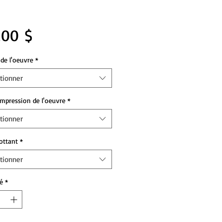
Prix
,00 $
de l'oeuvre
*
tionner
impression de l'oeuvre
*
tionner
lottant
*
tionner
é
*