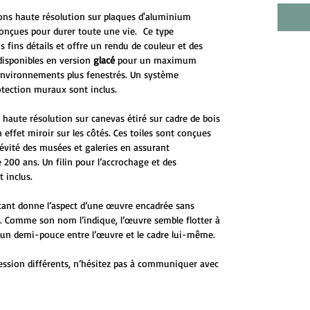
ons haute résolution sur plaques d'aluminium
onçues pour durer toute une vie. Ce type
s fins détails et offre un rendu de couleur et des
disponibles en version
glacé
pour un maximum
environnements plus fenestrés. Un système
otection muraux sont inclus.
 haute résolution sur canevas étiré sur cadre de bois
 effet miroir sur les côtés. Ces toiles sont conçues
évité des musées et galeries en assurant
 200 ans. Un filin pour l’accrochage et des
 inclus.
ttant donne l’aspect d’une œuvre encadrée sans
ge. Comme son nom l’indique, l’œuvre semble flotter à
 d’un demi-pouce entre l’œuvre et le cadre lui-même.
ession différents, n’hésitez pas à communiquer avec