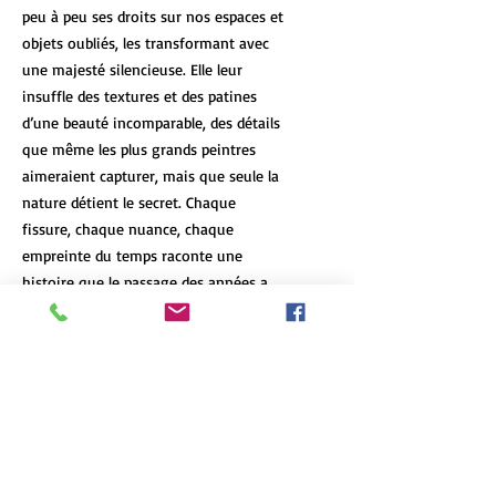
peu à peu ses droits sur nos espaces et
objets oubliés, les transformant avec
une majesté silencieuse. Elle leur
insuffle des textures et des patines
d’une beauté incomparable, des détails
que même les plus grands peintres
aimeraient capturer, mais que seule la
nature détient le secret. Chaque
fissure, chaque nuance, chaque
empreinte du temps raconte une
histoire que le passage des années a
laissée, un témoignage vivant de la
résilience et de la beauté de l’abandon.
DÉTAILS DE L'ARTICLE
Les tirages d’art de format 12x18 et
POLITIQUE D'ÉCHANGE ET DE
plus de chaque oeuvre sont limités à 7
REMBOURSEMENT
exemplaires, peu importe le format et