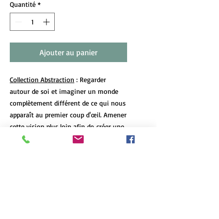
Quantité
*
Ajouter au panier
Collection Abstraction
: Regarder
autour de soi et imaginer un monde
complètement différent de ce qui nous
apparaît au premier coup d'œil. Amener
cette vision plus loin afin de créer une
image abstraite, différente et
fascinante. Un défi stimulant...
DÉTAILS DE L'ARTICLE
Les tirages d’art de format 12x18 et
POLITIQUE D'ÉCHANGE ET DE
plus de chaque oeuvre sont limités à 7
REMBOURSEMENT