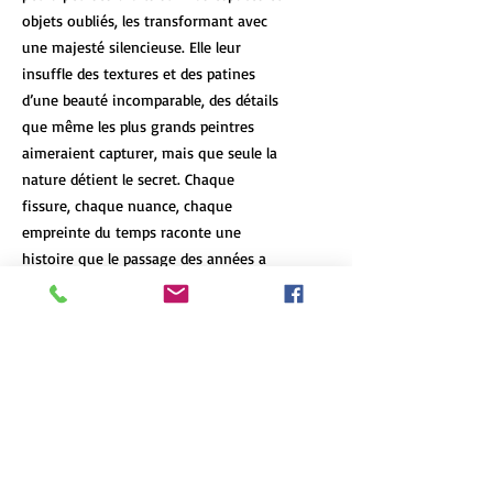
objets oubliés, les transformant avec
une majesté silencieuse. Elle leur
insuffle des textures et des patines
d’une beauté incomparable, des détails
que même les plus grands peintres
aimeraient capturer, mais que seule la
nature détient le secret. Chaque
fissure, chaque nuance, chaque
empreinte du temps raconte une
histoire que le passage des années a
laissée, un témoignage vivant de la
résilience et de la beauté de l’abandon.
DÉTAILS DE L'ARTICLE
Les tirages d’art de format 12x18 et
POLITIQUE D'ÉCHANGE ET DE
plus de chaque oeuvre sont limités à 7
REMBOURSEMENT
exemplaires, peu importe le format et
le type d'impression. Chaque oeuvre