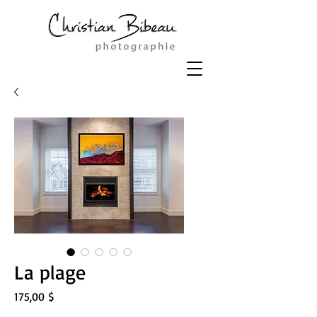
La plage
Prix
175,00 $