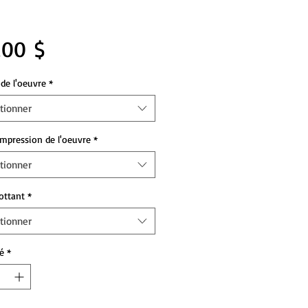
Prix
,00 $
de l'oeuvre
*
tionner
impression de l'oeuvre
*
tionner
lottant
*
tionner
é
*