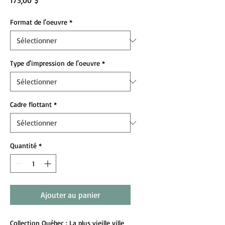
175,00 $
Format de l'oeuvre
*
Type d'impression de l'oeuvre
*
Cadre flottant
*
Quantité
*
Ajouter au panier
Collection Québec
: La plus vieille ville