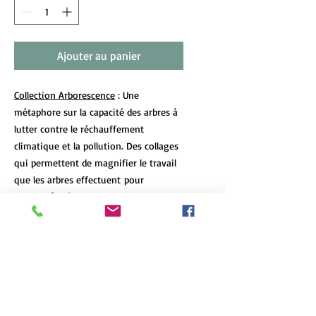
Ajouter au panier
Collection Arborescence
: Une
métaphore sur la capacité des arbres à
lutter contre le réchauffement
climatique et la pollution. Des collages
qui permettent de magnifier le travail
que les arbres effectuent pour
nous. Grâce à eux, nous pouvons
continuer à apercevoir un peu de ciel
bleu.
DÉTAILS DE L'ARTICLE
Les tirages d’art de format 12x18 et
POLITIQUE D'ÉCHANGE ET DE