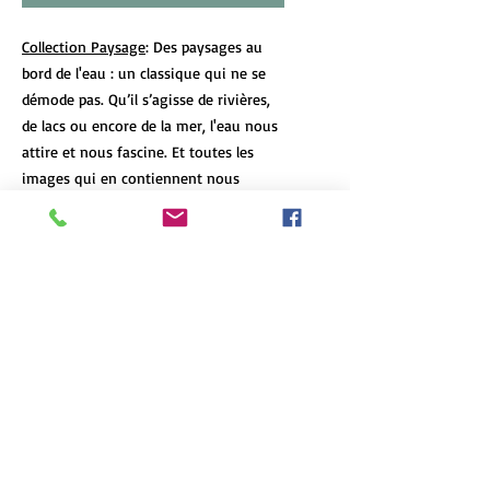
Collection Paysage
: Des paysages au
bord de l'eau : un classique qui ne se
démode pas. Qu’il s’agisse de rivières,
de lacs ou encore de la mer, l'eau nous
attire et nous fascine. Et toutes les
images qui en contiennent nous
calment et nous font rêver...
DÉTAILS DE L'ARTICLE
Les tirages d’art de format 12x18 et
POLITIQUE D'ÉCHANGE ET DE
plus de chaque oeuvre sont limités à 7
REMBOURSEMENT
exemplaires, peu importe le format et
le type d'impression. Chaque oeuvre
N'hésitez pas à communiquez avec moi
est numérotée et signée, et un
INFO DE LIVRAISON
si le produit arrive en mauvaise
certificat d'authenticité accompagne
condition ou s'il ne correspond pas à
chacune d'elle.
La livraison est gratuite dans la région
vos attentes.
English version
métropolitaine de Québec. Des tarifs