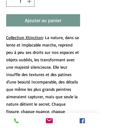
Ajouter au panier
Collection Xtinction
: La nature, dans sa
lente et implacable marche, reprend
peu à peu ses droits sur nos espaces et
objets oubliés, les transformant avec
une majesté silencieuse. Elle leur
insuffle des textures et des patines
d’une beauté incomparable, des détails
que même les plus grands peintres
aimeraient capturer, mais que seule la
nature détient le secret. Chaque
fissure, chaque nuance, chaque
empreinte du temps raconte une
histoire que le passage des années a
laissée, un témoignage vivant de la