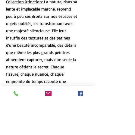
Collection Xtinction
: La nature, dans sa
lente et implacable marche, reprend
peu à peu ses droits sur nos espaces et
objets oubliés, les transformant avec
une majesté silencieuse. Elle leur
insuffle des textures et des patines
d’une beauté incomparable, des détails
que même les plus grands peintres
aimeraient capturer, mais que seule la
nature détient le secret. Chaque
fissure, chaque nuance, chaque
empreinte du temps raconte une
histoire que le passage des années a
laissée, un témoignage vivant de la
résilience et de la beauté de l’abandon.
DÉTAILS DE L'ARTICLE
Les tirages d’art de format 12x18 et