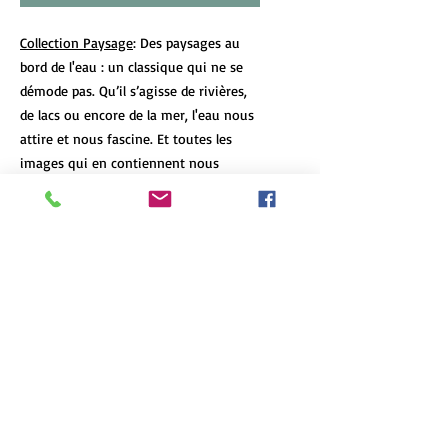
Collection Paysage
: Des paysages au
bord de l'eau : un classique qui ne se
démode pas. Qu’il s’agisse de rivières,
de lacs ou encore de la mer, l'eau nous
attire et nous fascine. Et toutes les
images qui en contiennent nous
calment et nous font rêver...
DÉTAILS DE L'ARTICLE
Les tirages d’art de format 12x18 et
POLITIQUE D'ÉCHANGE ET DE
plus de chaque oeuvre sont limités à 7
REMBOURSEMENT
exemplaires, peu importe le format et
le type d'impression. Chaque oeuvre
N'hésitez pas à communiquez avec moi
est numérotée et signée, et un
INFO DE LIVRAISON
si le produit arrive en mauvaise
certificat d'authenticité accompagne
condition ou s'il ne correspond pas à
chacune d'elle.
La livraison est gratuite dans la région
vos attentes.
English version
métropolitaine de Québec. Des tarifs