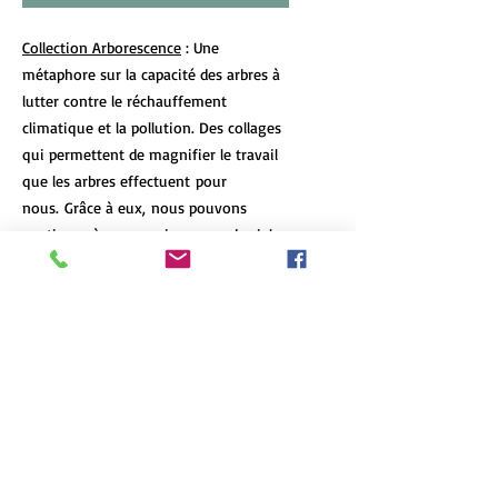
Collection Arborescence
: Une
métaphore sur la capacité des arbres à
lutter contre le réchauffement
climatique et la pollution. Des collages
qui permettent de magnifier le travail
que les arbres effectuent pour
nous. Grâce à eux, nous pouvons
continuer à apercevoir un peu de ciel
bleu.
DÉTAILS DE L'ARTICLE
Les tirages d’art de format 12x18 et
POLITIQUE D'ÉCHANGE ET DE
plus de chaque oeuvre sont limités à 7
REMBOURSEMENT
exemplaires, peu importe le format et
le type d'impression. Chaque oeuvre
N'hésitez pas à communiquez avec moi
est numérotée et signée, et un
INFO DE LIVRAISON
si le produit arrive en mauvaise
certificat d'authenticité accompagne