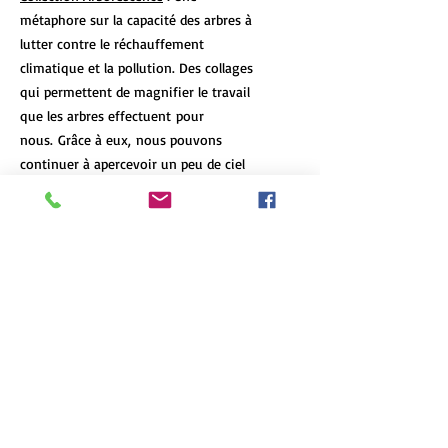
métaphore sur la capacité des arbres à
lutter contre le réchauffement
climatique et la pollution. Des collages
qui permettent de magnifier le travail
que les arbres effectuent pour
nous. Grâce à eux, nous pouvons
continuer à apercevoir un peu de ciel
bleu.
DÉTAILS DE L'ARTICLE
Les tirages d’art de format 12x18 et
POLITIQUE D'ÉCHANGE ET DE
plus de chaque oeuvre sont limités à 7
REMBOURSEMENT
exemplaires, peu importe le format et
le type d'impression. Chaque oeuvre
N'hésitez pas à communiquez avec moi
est numérotée et signée, et un
INFO DE LIVRAISON
si le produit arrive en mauvaise
certificat d'authenticité accompagne
condition ou s'il ne correspond pas à
chacune d'elle.
La livraison est gratuite dans la région
vos attentes.
English version
métropolitaine de Québec. Des tarifs